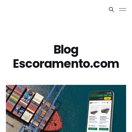
Blog
Escoramento.com