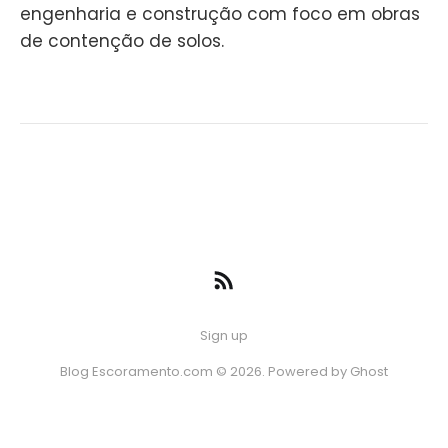
engenharia e construção com foco em obras
de contenção de solos.
Sign up
Blog Escoramento.com © 2026. Powered by
Ghost