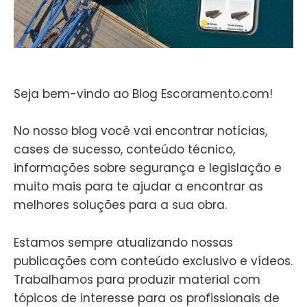
Seja bem-vindo ao Blog Escoramento.com!
No nosso blog você vai encontrar notícias,
cases de sucesso, conteúdo técnico,
informações sobre segurança e legislação e
muito mais para te ajudar a encontrar as
melhores soluções para a sua obra.
Estamos sempre atualizando nossas
publicações com conteúdo exclusivo e vídeos.
Trabalhamos para produzir material com
tópicos de interesse para os profissionais de