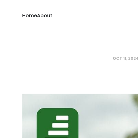
Home
About
OCT 11, 202