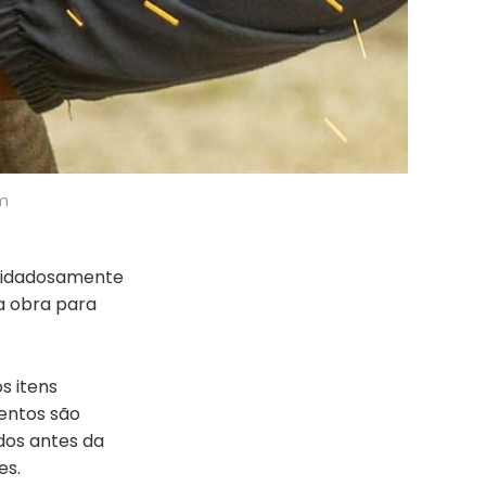
om
cuidadosamente
na obra para
s itens
entos são
dos antes da
es.