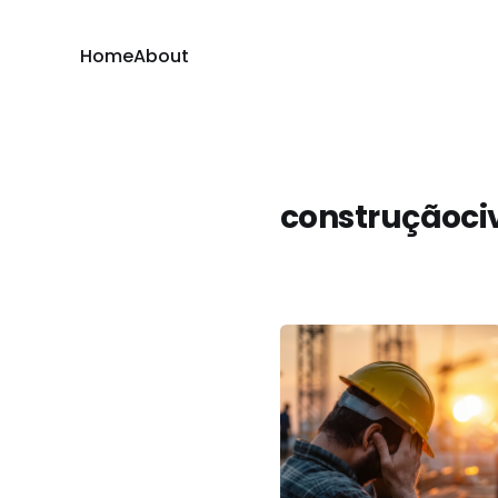
Home
About
construçãociv